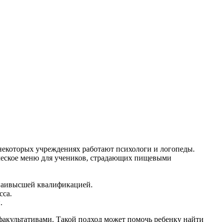
 некоторых учреждениях работают психологи и логопеды.
ческое меню для учеников, страдающих пищевыми
с наивысшей квалификацией.
сса.
.
 факультативами. Такой подход может помочь ребенку найти