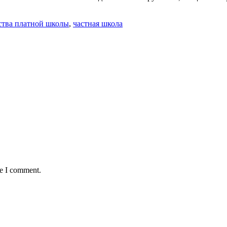
тва платной школы
,
частная школа
me I comment.