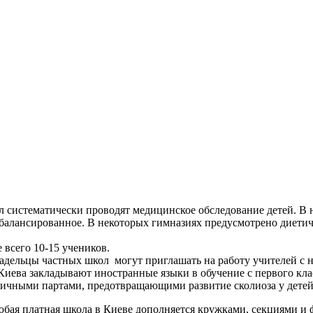
л систематически проводят медицинское обследование детей. В
сбалансированное. В некоторых гимназиях предусмотрено диети
 всего 10-15 учеников.
 владельцы частных школ могут приглашать на работу учителей 
иева закладывают иностранные языки в обучение с первого кла
ичными партами, предотвращающими развитие сколиоза у детей
любая платная школа в Киеве дополняется кружками, секциями и