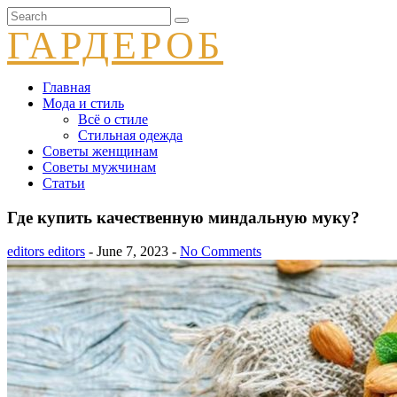
ГАРДЕРОБ
Главная
Мода и стиль
Всё о стиле
Стильная одежда
Советы женщинам
Советы мужчинам
Статьи
Где купить качественную миндальную муку?
editors editors
- June 7, 2023 -
No Comments