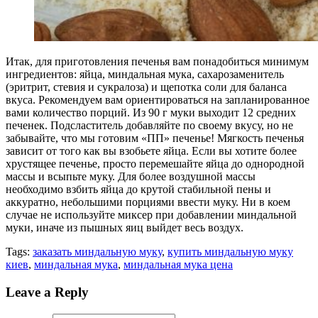
Итак, для приготовления печенья вам понадобиться минимум
ингредиентов: яйца, миндальная мука, сахарозаменитель
(эритрит, стевия и сукралоза) и щепотка соли для баланса
вкуса. Рекомендуем вам ориентироваться на запланированное
вами количество порций. Из 90 г муки выходит 12 средних
печенек. Подсластитель добавляйте по своему вкусу, но не
забывайте, что мы готовим «ПП» печенье! Мягкость печенья
зависит от того как вы взобьете яйца. Если вы хотите более
хрустящее печенье, просто перемешайте яйца до однородной
массы и всыпьте муку. Для более воздушной массы
необходимо взбить яйца до крутой стабильной пены и
аккуратно, небольшими порциями ввести муку. Ни в коем
случае не используйте миксер при добавлении миндальной
муки, иначе из пышных яиц выйдет весь воздух.
Tags:
заказать миндальную муку
,
купить миндальную муку
киев
,
миндальная мука
,
миндальная мука цена
Leave a Reply