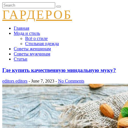
ГАРДЕРОБ
Главная
Мода и стиль
Всё о стиле
Стильная одежда
Советы женщинам
Советы мужчинам
Статьи
Где купить качественную миндальную муку?
editors editors
- June 7, 2023 -
No Comments