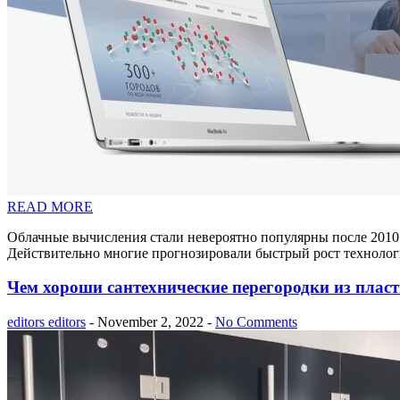
READ MORE
Облачные вычисления стали невероятно популярны после 2010 г
Действительно многие прогнозировали быстрый рост технолог
Чем хороши сантехнические перегородки из плас
editors editors
- November 2, 2022 -
No Comments