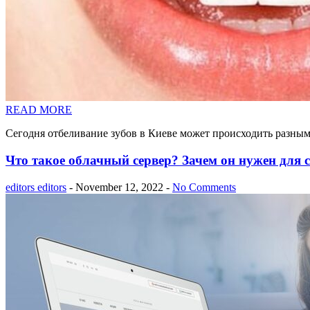
READ MORE
Сегодня отбеливание зубов в Киеве может происходить разными
Что такое облачный сервер? Зачем он нужен для 
editors editors
- November 12, 2022 -
No Comments